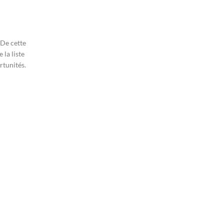
 De cette
 la liste
rtunités.