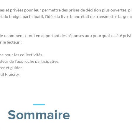
s et privées pour leur permettre des prises de décision plus ouvertes, p
et du budget participatif, l’idée du livre blanc était de transmettre largem
ur le « comment » tout en apportant des réponses au « pourquoi »
a été privi
 le lecteur :
e pour les collectivités.
leur de l’approche participative.
er et guider.
l Fluicity.