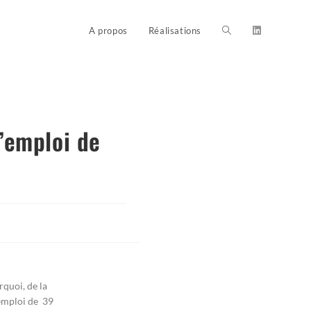
A propos
Réalisations
d’emploi de
rquoi, d
e la
’emploi de 39