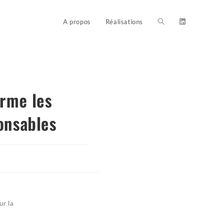
A propos
Réalisations
orme les
onsables
ur la