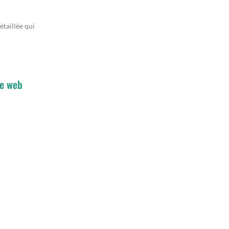
taillée qui
ge web