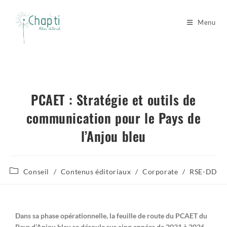
Menu
PCAET : Stratégie et outils de
communication pour le Pays de
l’Anjou bleu
Conseil
/
Contenus éditoriaux
/
Corporate
/
RSE-DD
Dans sa phase opérationnelle, la feuille de route du
PCAET du
Pays d’Anjou bleu
se déroule sur cinq années de 2021 à 2026