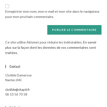
de
comment
votre
Enregistrer mon nom, mon e-mail et mon site dans le navigateur
site
pour mon prochain commentaire.
(facultatif)
Ce site utilise Akismet pour réduire les indésirables.
En savoir
plus sur la façon dont les données de vos commentaires sont
traitées
.
Contact
Clotilde Damerose
Nantes (44)
clotilde@chapti.fr
06 10 56 70 58