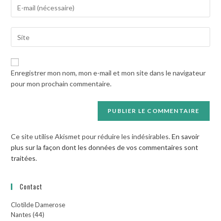
Enter
or
your
username
email
to
Saisir
address
comment
l’URL
to
de
comment
votre
Enregistrer mon nom, mon e-mail et mon site dans le navigateur
site
pour mon prochain commentaire.
(facultatif)
Ce site utilise Akismet pour réduire les indésirables.
En savoir
plus sur la façon dont les données de vos commentaires sont
traitées
.
Contact
Clotilde Damerose
Nantes (44)