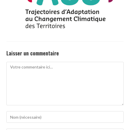
Laisser un commentaire
Comment
Enter
your
name