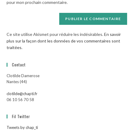
pour mon prochain commentaire.
(facultatif)
Ce site utilise Akismet pour réduire les indésirables.
En savoir
plus sur la façon dont les données de vos commentaires sont
traitées
.
Contact
Clotilde Damerose
Nantes (44)
clotilde@chapti.fr
06 10 56 70 58
Fil Twitter
Tweets by chap_ti