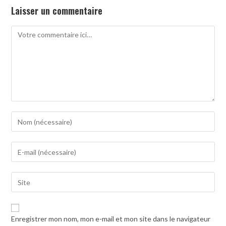
Laisser un commentaire
Comment
Enter
your
name
Enter
or
your
username
email
to
Saisir
address
comment
l’URL
to
de
comment
votre
Enregistrer mon nom, mon e-mail et mon site dans le navigateur
site