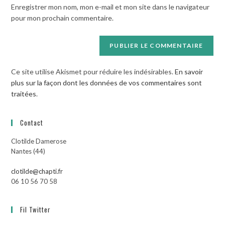
Enregistrer mon nom, mon e-mail et mon site dans le navigateur
site
pour mon prochain commentaire.
(facultatif)
Ce site utilise Akismet pour réduire les indésirables.
En savoir
plus sur la façon dont les données de vos commentaires sont
traitées
.
Contact
Clotilde Damerose
Nantes (44)
clotilde@chapti.fr
06 10 56 70 58
Fil Twitter