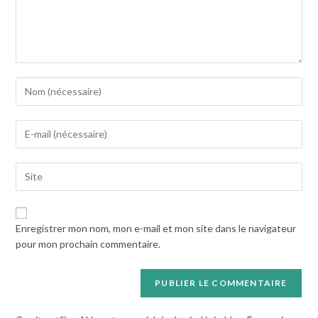
Enter
your
name
Enter
or
your
username
email
to
Saisir
address
comment
l’URL
to
de
comment
votre
Enregistrer mon nom, mon e-mail et mon site dans le navigateur
site
pour mon prochain commentaire.
(facultatif)