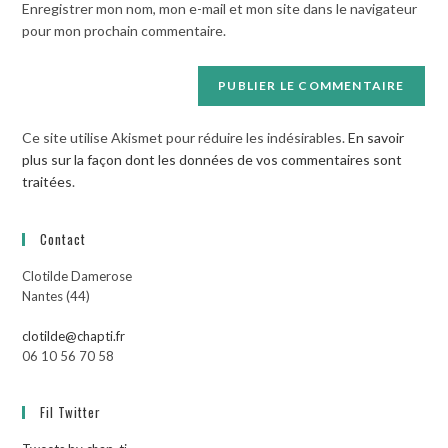
Enregistrer mon nom, mon e-mail et mon site dans le navigateur
site
pour mon prochain commentaire.
(facultatif)
Ce site utilise Akismet pour réduire les indésirables.
En savoir
plus sur la façon dont les données de vos commentaires sont
traitées
.
Contact
Clotilde Damerose
Nantes (44)
clotilde@chapti.fr
06 10 56 70 58
Fil Twitter