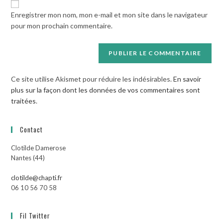
votre
Enregistrer mon nom, mon e-mail et mon site dans le navigateur
site
pour mon prochain commentaire.
(facultatif)
Ce site utilise Akismet pour réduire les indésirables.
En savoir
plus sur la façon dont les données de vos commentaires sont
traitées
.
Contact
Clotilde Damerose
Nantes (44)
clotilde@chapti.fr
06 10 56 70 58
Fil Twitter