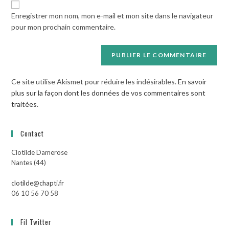
votre
Enregistrer mon nom, mon e-mail et mon site dans le navigateur
site
pour mon prochain commentaire.
(facultatif)
Ce site utilise Akismet pour réduire les indésirables.
En savoir
plus sur la façon dont les données de vos commentaires sont
traitées
.
Contact
Clotilde Damerose
Nantes (44)
clotilde@chapti.fr
06 10 56 70 58
Fil Twitter