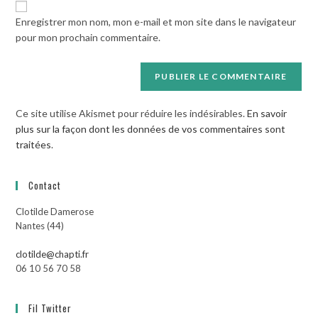
votre
Enregistrer mon nom, mon e-mail et mon site dans le navigateur
site
pour mon prochain commentaire.
(facultatif)
Ce site utilise Akismet pour réduire les indésirables.
En savoir
plus sur la façon dont les données de vos commentaires sont
traitées
.
Contact
Clotilde Damerose
Nantes (44)
clotilde@chapti.fr
06 10 56 70 58
Fil Twitter