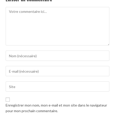
Comment
Enter
your
name
Enter
or
your
username
email
to
Saisir
address
comment
l’URL
to
de
comment
votre
Enregistrer mon nom, mon e-mail et mon site dans le navigateur
site
pour mon prochain commentaire.
(facultatif)