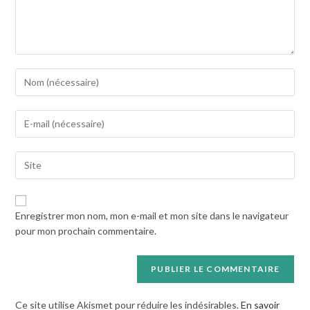
Enter
your
name
Enter
or
your
username
email
to
Saisir
address
comment
l’URL
to
de
comment
votre
Enregistrer mon nom, mon e-mail et mon site dans le navigateur
site
pour mon prochain commentaire.
(facultatif)
Ce site utilise Akismet pour réduire les indésirables.
En savoir