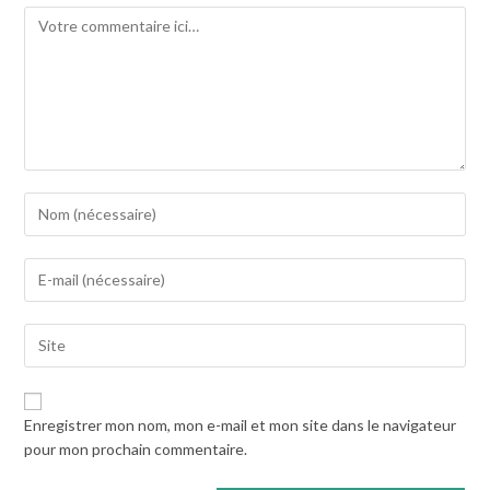
Comment
Enter
your
name
Enter
or
your
username
email
to
Saisir
address
comment
l’URL
to
de
comment
votre
Enregistrer mon nom, mon e-mail et mon site dans le navigateur
site
pour mon prochain commentaire.
(facultatif)