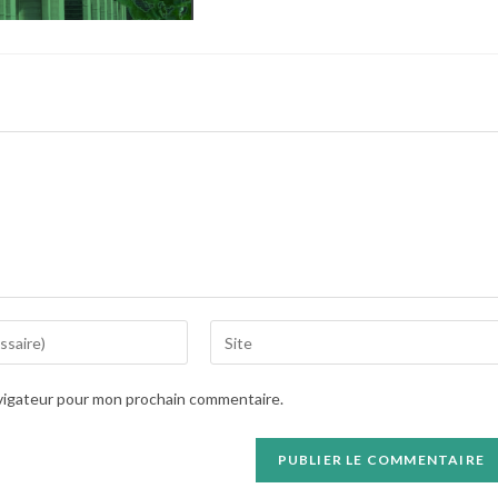
Saisir
l’URL
de
avigateur pour mon prochain commentaire.
votre
site
(facultatif)