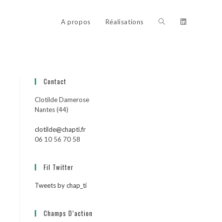
Toggle
A propos
Réalisations
website
Contact
Clotilde Damerose
search
Nantes (44)
clotilde@chapti.fr
06 10 56 70 58
Fil Twitter
Tweets by chap_ti
Champs D’action