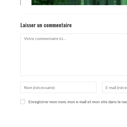
Laisser un commentaire
Comment
Enter
Enter
your
your
name
email
Enregistrer mon nom, mon e-mail et mon site dans le n
or
address
username
to
to
comment
comment