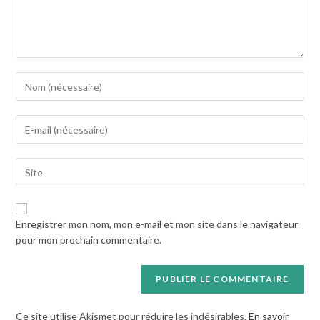
Enter
your
name
Enter
or
your
username
email
to
Saisir
address
comment
l’URL
to
de
comment
votre
Enregistrer mon nom, mon e-mail et mon site dans le navigateur
site
pour mon prochain commentaire.
(facultatif)
Ce site utilise Akismet pour réduire les indésirables.
En savoir