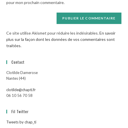
pour mon prochain commentaire.
(facultatif)
Ce site utilise Akismet pour réduire les indésirables.
En savoir
plus sur la façon dont les données de vos commentaires sont
traitées
.
Contact
Clotilde Damerose
Nantes (44)
clotilde@chapti.fr
06 10 56 70 58
Fil Twitter
Tweets by chap_ti