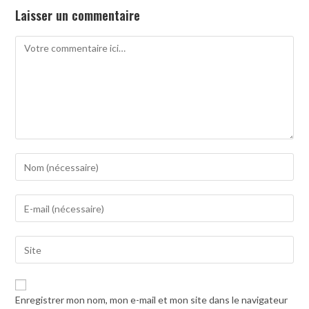
Laisser un commentaire
Comment
Enter
your
name
Enter
or
your
username
email
to
Saisir
address
comment
l’URL
to
de
comment
votre
Enregistrer mon nom, mon e-mail et mon site dans le navigateur
site