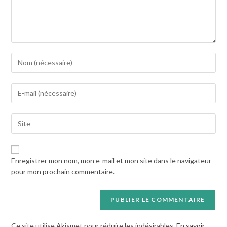
Enter
your
name
Enter
or
your
username
email
to
Saisir
address
comment
l’URL
to
de
comment
votre
Enregistrer mon nom, mon e-mail et mon site dans le navigateur
site
pour mon prochain commentaire.
(facultatif)
Ce site utilise Akismet pour réduire les indésirables.
En savoir