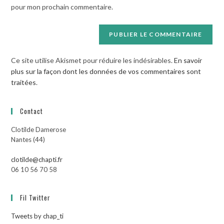
pour mon prochain commentaire.
(facultatif)
Ce site utilise Akismet pour réduire les indésirables.
En savoir
plus sur la façon dont les données de vos commentaires sont
traitées
.
Contact
Clotilde Damerose
Nantes (44)
clotilde@chapti.fr
06 10 56 70 58
Fil Twitter
Tweets by chap_ti