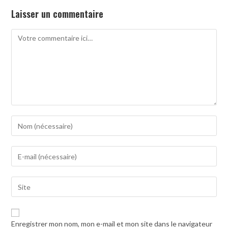
Laisser un commentaire
Comment
Enter
your
name
Enter
or
your
username
email
to
Saisir
address
comment
l’URL
to
de
comment
votre
Enregistrer mon nom, mon e-mail et mon site dans le navigateur
site