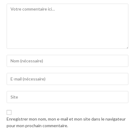
Comment
Enter
your
name
Enter
or
your
username
email
to
Saisir
address
comment
l’URL
to
de
comment
votre
Enregistrer mon nom, mon e-mail et mon site dans le navigateur
site
pour mon prochain commentaire.
(facultatif)