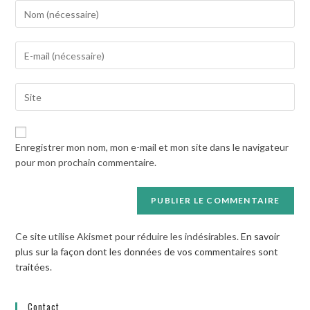
Enter
your
name
Enter
or
your
username
email
to
Saisir
address
comment
l’URL
to
de
comment
votre
Enregistrer mon nom, mon e-mail et mon site dans le navigateur
site
pour mon prochain commentaire.
(facultatif)
Ce site utilise Akismet pour réduire les indésirables.
En savoir
plus sur la façon dont les données de vos commentaires sont
traitées
.
Contact