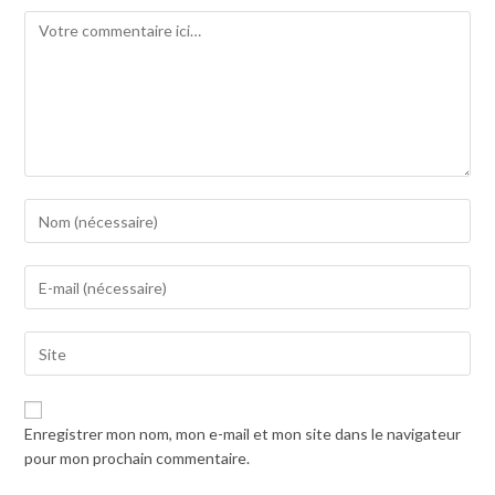
Comment
Enter
your
name
Enter
or
your
username
email
to
Saisir
address
comment
l’URL
to
de
comment
votre
Enregistrer mon nom, mon e-mail et mon site dans le navigateur
site
pour mon prochain commentaire.
(facultatif)