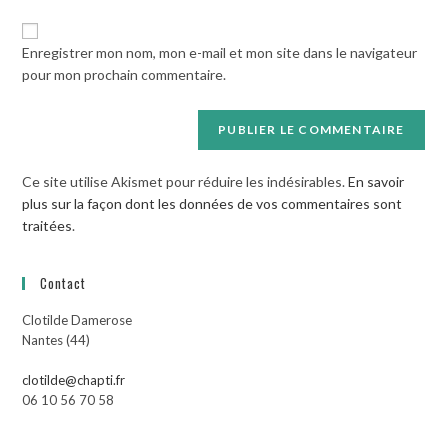
de
comment
votre
Enregistrer mon nom, mon e-mail et mon site dans le navigateur
site
pour mon prochain commentaire.
(facultatif)
Ce site utilise Akismet pour réduire les indésirables.
En savoir
plus sur la façon dont les données de vos commentaires sont
traitées
.
Contact
Clotilde Damerose
Nantes (44)
clotilde@chapti.fr
06 10 56 70 58