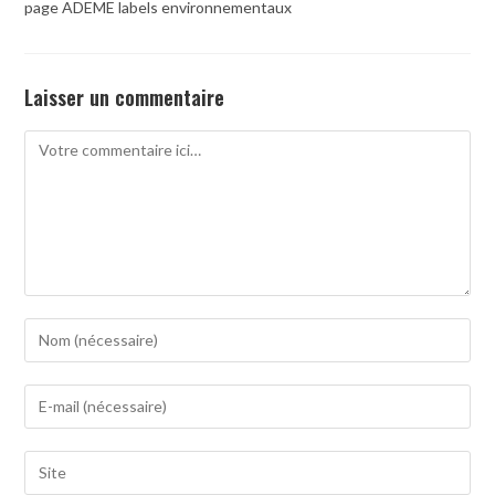
page ADEME labels environnementaux
Laisser un commentaire
Comment
Enter
your
name
Enter
or
your
username
email
to
Saisir
address
comment
l’URL
to