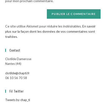
pour mon prochain commentaire.
(facultatif)
Ce site utilise Akismet pour réduire les indésirables.
En savoir
plus sur la façon dont les données de vos commentaires sont
traitées
.
Contact
Clotilde Damerose
Nantes (44)
clotilde@chapti.fr
06 10 56 70 58
Fil Twitter
Tweets by chap_ti