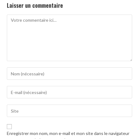
Laisser un commentaire
Comment
Enter
your
name
Enter
or
your
username
email
to
Saisir
address
comment
l’URL
to
de
comment
votre
Enregistrer mon nom, mon e-mail et mon site dans le navigateur
site