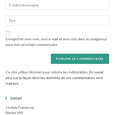
Enter
or
your
username
email
to
Saisir
address
comment
l’URL
to
de
comment
votre
Enregistrer mon nom, mon e-mail et mon site dans le navigateur
site
pour mon prochain commentaire.
(facultatif)
Ce site utilise Akismet pour réduire les indésirables.
En savoir
plus sur la façon dont les données de vos commentaires sont
traitées
.
Contact
Clotilde Damerose
Nantes (44)