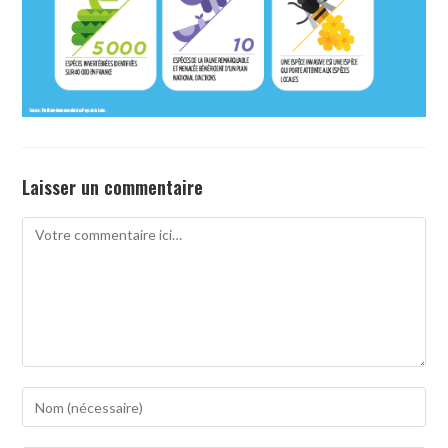
Laisser un commentaire
Comment
Enter
your
name