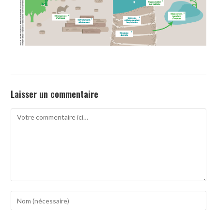
Laisser un commentaire
Comment
Enter
your
name