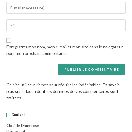
Enter
or
your
username
email
to
Saisir
address
comment
l’URL
to
de
comment
votre
Enregistrer mon nom, mon e-mail et mon site dans le navigateur
site
pour mon prochain commentaire.
(facultatif)
Ce site utilise Akismet pour réduire les indésirables.
En savoir
plus sur la façon dont les données de vos commentaires sont
traitées
.
Contact
Clotilde Damerose
Nantes (44)