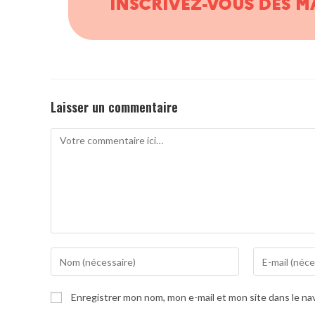
Laisser un commentaire
Comment
Enter
Enter
your
your
name
email
Enregistrer mon nom, mon e-mail et mon site dans le n
or
address