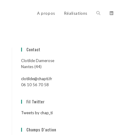
Toggle
A propos
Réalisations
website
Contact
Clotilde Damerose
search
Nantes (44)
clotilde@chapti.fr
06 10 56 70 58
Fil Twitter
Tweets by chap_ti
Champs D’action