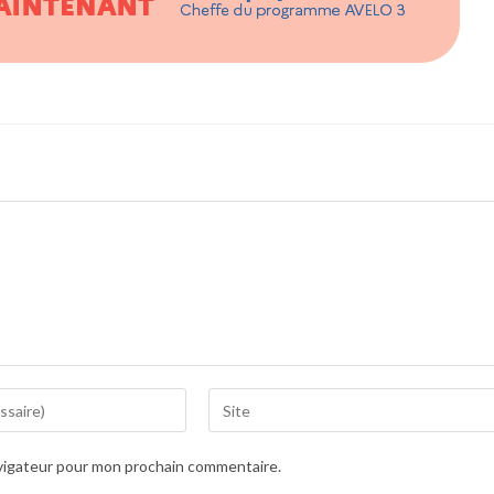
Saisir
l’URL
de
avigateur pour mon prochain commentaire.
votre