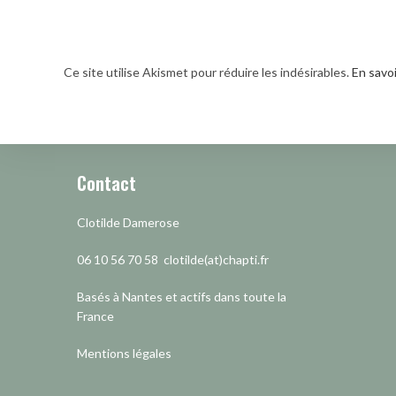
username
to
to
comment
comment
Ce site utilise Akismet pour réduire les indésirables.
En savo
Contact
Clotilde Damerose
06 10 56 70 58 clotilde(at)chapti.fr
Basés à Nantes et actifs dans toute la
France
Mentions légales