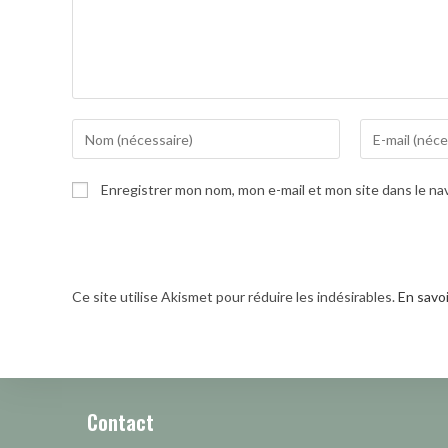
Enter
Enter
your
your
name
email
Enregistrer mon nom, mon e-mail et mon site dans le n
or
address
username
to
to
comment
comment
Ce site utilise Akismet pour réduire les indésirables.
En savo
Contact