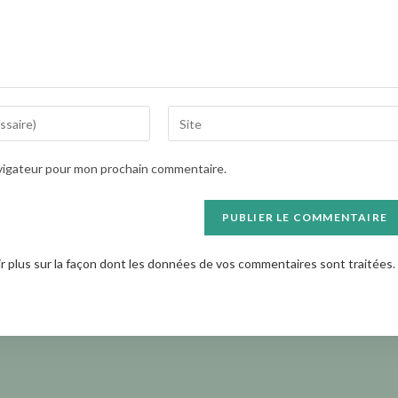
Saisir
l’URL
de
avigateur pour mon prochain commentaire.
votre
site
(facultatif)
ir plus sur la façon dont les données de vos commentaires sont traitées
.