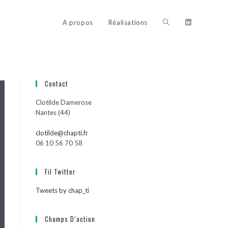
Toggle
A propos
Réalisations
website
Contact
Clotilde Damerose
search
Nantes (44)
clotilde@chapti.fr
06 10 56 70 58
Fil Twitter
Tweets by chap_ti
Champs D’action