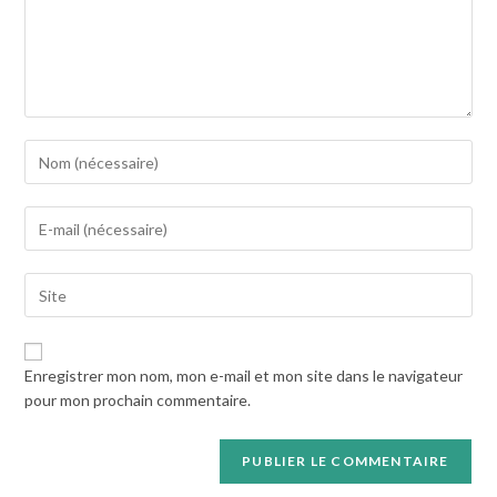
Enter
your
name
Enter
or
your
username
email
to
Saisir
address
comment
l’URL
to
de
comment
votre
Enregistrer mon nom, mon e-mail et mon site dans le navigateur
site
pour mon prochain commentaire.
(facultatif)