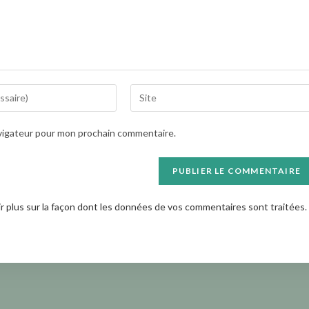
Saisir
l’URL
de
avigateur pour mon prochain commentaire.
votre
site
(facultatif)
ir plus sur la façon dont les données de vos commentaires sont traitées
.