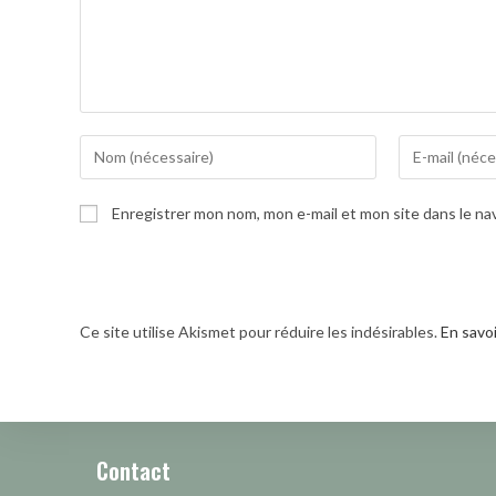
Enter
Enter
your
your
name
email
Enregistrer mon nom, mon e-mail et mon site dans le n
or
address
username
to
to
comment
comment
Ce site utilise Akismet pour réduire les indésirables.
En savo
Contact