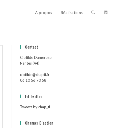
Toggle
A propos
Réalisations
website
Contact
Clotilde Damerose
search
Nantes (44)
clotilde@chapti.fr
06 10 56 70 58
Fil Twitter
Tweets by chap_ti
Champs D’action