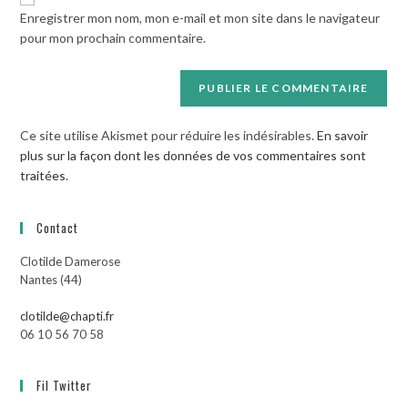
votre
Enregistrer mon nom, mon e-mail et mon site dans le navigateur
site
pour mon prochain commentaire.
(facultatif)
Ce site utilise Akismet pour réduire les indésirables.
En savoir
plus sur la façon dont les données de vos commentaires sont
traitées
.
Contact
Clotilde Damerose
Nantes (44)
clotilde@chapti.fr
06 10 56 70 58
Fil Twitter