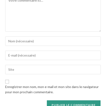
Enter
your
name
Enter
or
your
username
email
to
Saisir
address
comment
l’URL
to
de
comment
votre
Enregistrer mon nom, mon e-mail et mon site dans le navigateur
site
pour mon prochain commentaire.
(facultatif)