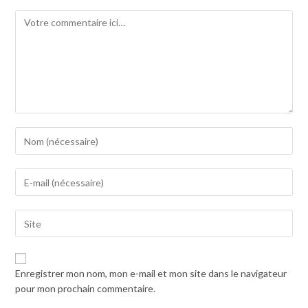
Comment
Enter
your
name
Enter
or
your
username
email
to
Saisir
address
comment
l’URL
to
de
comment
votre
Enregistrer mon nom, mon e-mail et mon site dans le navigateur
site
pour mon prochain commentaire.
(facultatif)