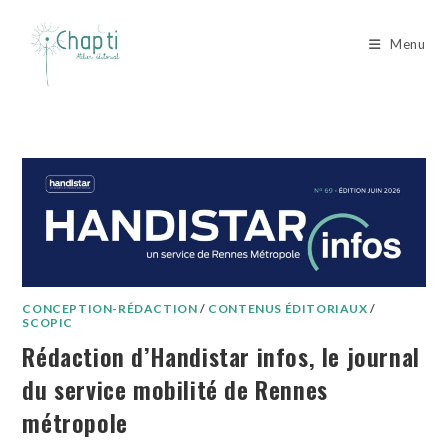
Skip
to
Menu
content
CONCEPTION-RÉDACTION
/
CONTENUS ÉDITORIAUX
/
SCOPIC
Rédaction d’Handistar infos, le journal
du service mobilité de Rennes
métropole