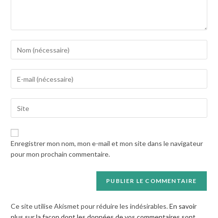
Enter
your
name
Enter
or
your
username
email
to
Saisir
address
comment
l’URL
to
de
comment
votre
Enregistrer mon nom, mon e-mail et mon site dans le navigateur
site
pour mon prochain commentaire.
(facultatif)
Ce site utilise Akismet pour réduire les indésirables.
En savoir
plus sur la façon dont les données de vos commentaires sont